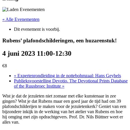
« Alle Evenementen
Dit evenement is voorbij.
Rubens’ plafondschilderingen, een huzarenstuk!
4 juni 2023 11:00
-
12:30
€8
«
Expertenrondleiding in de nottebohmzaal: Hans Geybels
Publieksvoorstelling Devotio. The Devotional Prints Database
of the Ruusbroec Institute
»
Wist je dat de jezuïeten niet zomaar met elke kunstenaar in zee
gingen? Wist je dat Rubens maar een goed jaar de tijd had om 39
plafondschilderijen te maken voor de jezuïetenkerk? Geniet van een
bijzondere inkijk in de werking van het atelier van Rubens en hoe
hij omging met zijn opdrachtgevers. Prof. Dr. Nils Büttner weet er
alles van.