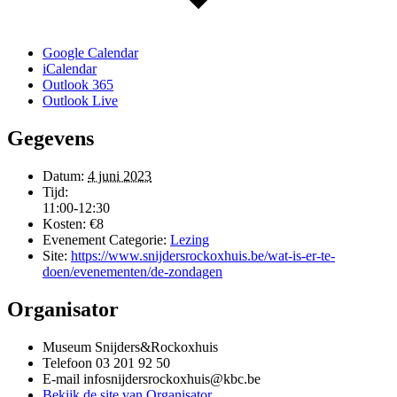
Google Calendar
iCalendar
Outlook 365
Outlook Live
Gegevens
Datum:
4 juni 2023
Tijd:
11:00-12:30
Kosten:
€8
Evenement Categorie:
Lezing
Site:
https://www.snijdersrockoxhuis.be/wat-is-er-te-
doen/evenementen/de-zondagen
Organisator
Museum Snijders&Rockoxhuis
Telefoon
03 201 92 50
E-mail
infosnijdersrockoxhuis@kbc.be
Bekijk de site van Organisator